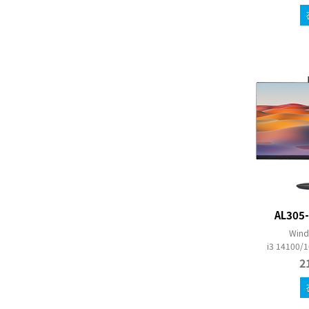
AL305
Wind
i3 14100
2