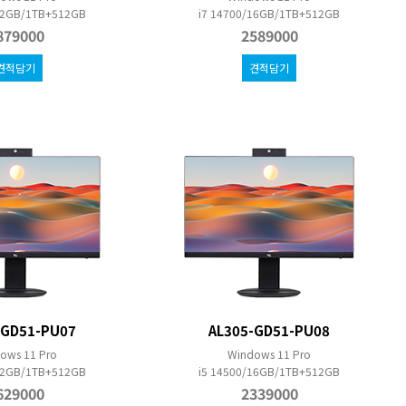
/32GB/1TB+512GB
i7 14700/16GB/1TB+512GB
879000
2589000
견적담기
견적담기
-GD51-PU07
AL305-GD51-PU08
ows 11 Pro
Windows 11 Pro
/32GB/1TB+512GB
i5 14500/16GB/1TB+512GB
629000
2339000