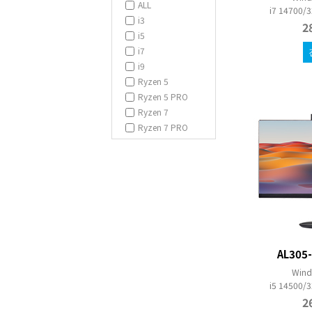
ALL
i7 14700
i3
2
i5
i7
i9
Ryzen 5
Ryzen 5 PRO
Ryzen 7
Ryzen 7 PRO
AL305
Wind
i5 14500
2