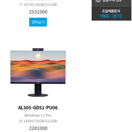
i7 14700/16GB/512GB
2531000
견적담기
AL305-GD51-PU06
Windows 11 Pro
i5 14500/16GB/512GB
2281000