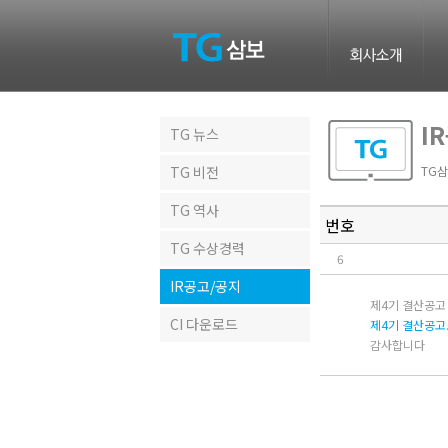
I
TG 뉴스
TG 비전
TG삼
TG 역사
번호
TG 수상경력
6
IR공고/공지
제4기 결산공고
CI 다운로드
제4기 결산공고.
감사합니다